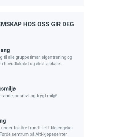
MSKAP HOS OSS GIR DEG
lgang
ng til alle gruppetimar, eigentrening og
r i hovudlokalet og ekstralokalet.
smiljø
erande, positivt og trygt miljø!
ing
under tak året rundt, lett tilgjengelig i
 Førde sentrum på Alti-kjøpesenter.