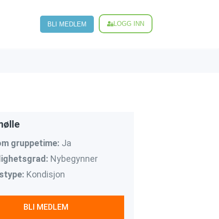
LOGG INN
BLI MEDLEM
ølle
om gruppetime:
Ja
ighetsgrad:
Nybegynner
stype:
Kondisjon
BLI MEDLEM