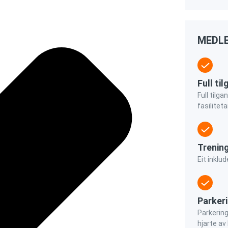
MEDLE
Full ti
Full tilga
fasiliteta
Trening
Eit inklud
Parker
Parkering 
hjarte av