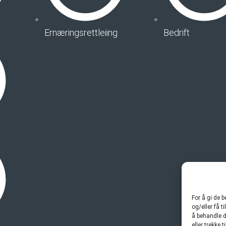
Ernæringsrettleiing
Bedrift
For å gi de 
og/eller få t
å behandle d
eller trekke