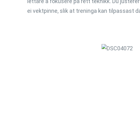
lettare å fokusere på rett teknikk. Du juste
ei vektpinne, slik at treninga kan tilpassast 