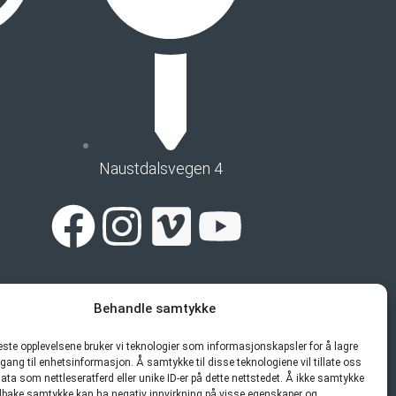
Naustdalsvegen 4
Facebook
Instagram
Vimeo
Youtube
Behandle samtykke
beste opplevelsene bruker vi teknologier som informasjonskapsler for å lagre
ilgang til enhetsinformasjon. Å samtykke til disse teknologiene vil tillate oss
ata som nettleseratferd eller unike ID-er på dette nettstedet. Å ikke samtykke
 tilbake samtykke kan ha negativ innvirkning på visse egenskaper og