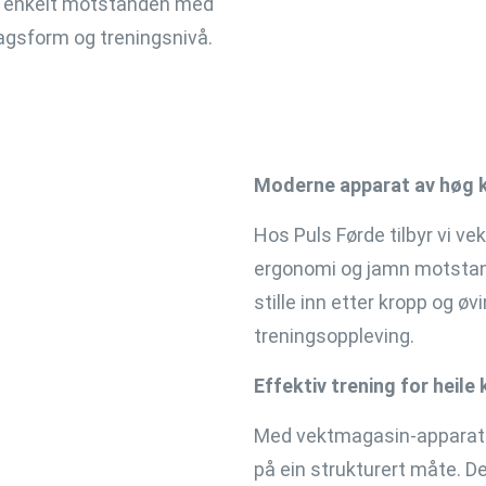
rer enkelt motstanden med
dagsform og treningsnivå.
Moderne apparat av høg k
Hos Puls Førde tilbyr vi v
ergonomi og jamn motstand
stille inn etter kropp og ø
treningsoppleving.
Effektiv trening for heile
Med vektmagasin-apparat k
på ein strukturert måte. De