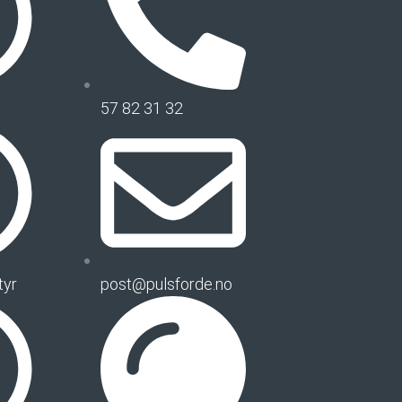
57 82 31 32
tyr
post@pulsforde.no