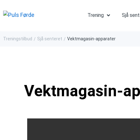
Trening
Sjå sen
Treningstilbud
Sjå senteret
Vektmagasin-apparater
/
/
Vektmagasin-ap