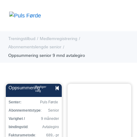
Treningstilbud
Medlemregistrering
/
/
Abonnementslengde senior
/
Oppsummering senior 9 mnd avtalegiro
Oppsummering
Rediger
valg
Senter:
Puls Førde
Abonnementstype
:
Senior
Varighet /
9 måneder
bindingstid
:
Avtalegiro
Fakturametode
:
689,- pr