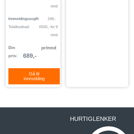
mnd
Innmeldingsavgift
:
299,-
Totalkostnad:
6500,- for 9
mnd
Din
pr/mnd
689,-
pris:
Gå til
innmelding
HURTIGLENKER